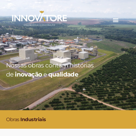
Nossas obras contam histórias
de
inovação
e
qualidade
Obras
Industriais